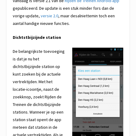
Vandaag is versie 2.1 van de
Rijden de Treinen Android-app
gepubliceerd. De update is een stuk minder fors dan de
vorige update,
versie 2.0
, maar desalniettemin toch een
aantal handige nieuwe functies.
Dichtstbijzijnde station
De belangrijkste toevoeging
is dat je nu het
dichtstbijzijnde station op
kunt zoeken bij de actuele
vertrektijden. Met het
locatie-icoontje, naast de
zoekknop, zoekt Rijden de
Treinen de dichtstbijzijnde
stations. Wanneer je op een
station staat opent de app
meteen dat station in de
actuele vertrektijden. Als je